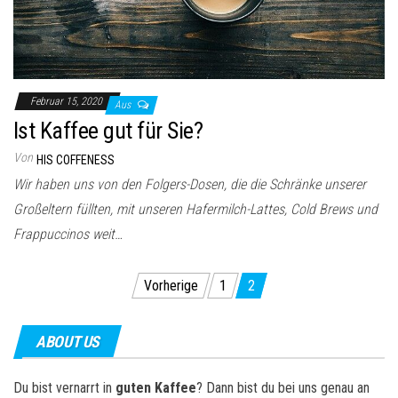
Februar 15, 2020
Aus
Ist Kaffee gut für Sie?
Von
HIS COFFENESS
Wir haben uns von den Folgers-Dosen, die die Schränke unserer
Großeltern füllten, mit unseren Hafermilch-Lattes, Cold Brews und
Frappuccinos weit…
Seitennummerierung
Vorherige
1
2
der
Beiträge
ABOUT US
Du bist vernarrt in
guten Kaffee
? Dann bist du bei uns genau an