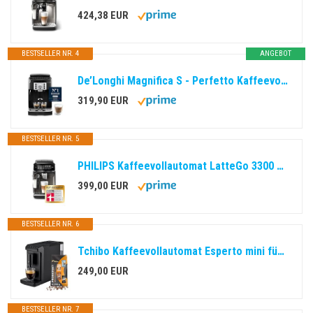
424,38 EUR
BESTSELLER NR. 4
ANGEBOT
De’Longhi Magnifica S - Perfetto Kaffeevollautomat mit klassischem Milchaufschäumer, Espresso- und Cappuccino Kaffeemaschine, Bedienfeld mit Tasten, Schwarz (ECAM22.110.B)
319,90 EUR
BESTSELLER NR. 5
PHILIPS Kaffeevollautomat LatteGo 3300 Serie, Chrom, 6 Spezialitäten
399,00 EUR
BESTSELLER NR. 6
Tchibo Kaffeevollautomat Esperto mini für Caffè Crema und Espresso, nur 16cm breit, klein und kompakt, geeignet für jede Küche, Camping, Studentenapartment, Schwarz - INKLUSIVE Kaffeeprobierset GRATIS
249,00 EUR
BESTSELLER NR. 7