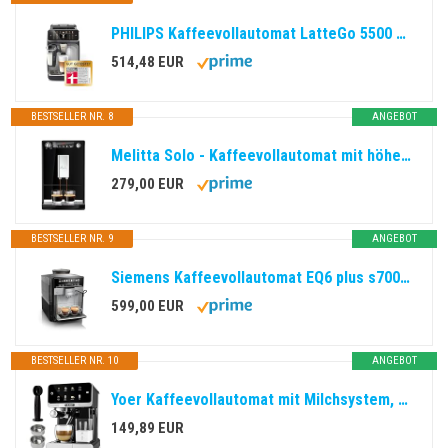
PHILIPS Kaffeevollautomat LatteGo 5500 Serie, Silber, 20 Spezialitäten
514,48 EUR
BESTSELLER NR. 8
ANGEBOT
Melitta Solo - Kaffeevollautomat mit höhenverstellbarem Auslauf, kleine Kaffeemaschine mit abnehmbarem Wassertank für z. B. Espresso oder Café Crème, schwarz
279,00 EUR
BESTSELLER NR. 9
ANGEBOT
Siemens Kaffeevollautomat EQ6 plus s700, Milchsystem, 12 Getränke, automatische Reinigung des Milchsystems, Keramikmahlwerk, großes Touchdisplay, Edelstahl, TE657503DE
599,00 EUR
BESTSELLER NR. 10
ANGEBOT
Yoer Kaffeevollautomat mit Milchsystem, Kaffeemaschine, 8 automatische Programme, Touchscreen, 20 bar, 1350W, Milchaufschäumer, Espresso, Cappuccino & Latte, 2-Tassen-Funktion, Creamo EMF03BK, schwarz
149,89 EUR