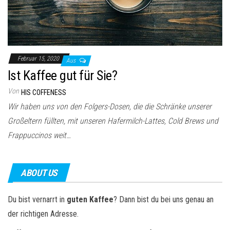
Februar 15, 2020
Aus
Ist Kaffee gut für Sie?
Von
HIS COFFENESS
Wir haben uns von den Folgers-Dosen, die die Schränke unserer
Großeltern füllten, mit unseren Hafermilch-Lattes, Cold Brews und
Frappuccinos weit…
ABOUT US
Du bist vernarrt in
guten Kaffee
? Dann bist du bei uns genau an
der richtigen Adresse.