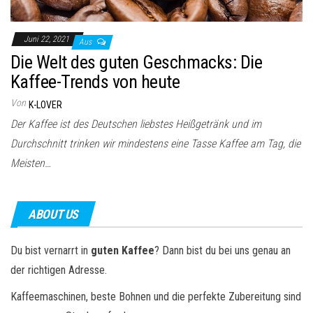
Juni 22, 2021
Aus
Die Welt des guten Geschmacks: Die
Kaffee-Trends von heute
Von
K-LOVER
Der Kaffee ist des Deutschen liebstes Heißgetränk und im
Durchschnitt trinken wir mindestens eine Tasse Kaffee am Tag, die
Meisten…
ABOUT US
Du bist vernarrt in
guten Kaffee
? Dann bist du bei uns genau an
der richtigen Adresse.
Kaffeemaschinen, beste Bohnen und die perfekte Zubereitung sind